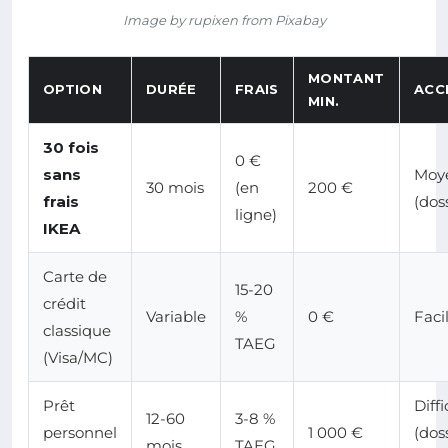
Image by rupixen from Pixabay
MONTANT
OPTION
DURÉE
FRAIS
ACCE
MIN.
30 fois
0 €
sans
Moy
30 mois
(en
200 €
frais
(dos
ligne)
IKEA
Carte de
15-20
crédit
Variable
%
0 €
Faci
classique
TAEG
(Visa/MC)
Prêt
Diffi
12-60
3-8 %
personnel
1 000 €
(dos
mois
TAEG