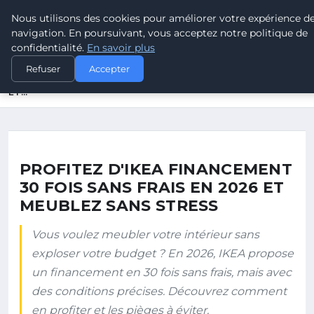
Nous utilisons des cookies pour améliorer votre expérience d
Sarbacane
France
navigation. En poursuivant, vous acceptez notre politique de
L'ART DU TIR À LA SARBACANE
confidentialité.
En savoir plus
ACCUEIL
Refuser
Accepter
PROFITEZ D'IKEA FINANCEMENT 30 FOIS SANS FRAIS EN 2026
ET…
PROFITEZ D'IKEA FINANCEMENT
30 FOIS SANS FRAIS EN 2026 ET
MEUBLEZ SANS STRESS
Vous voulez meubler votre intérieur sans
exploser votre budget ? En 2026, IKEA propose
un financement en 30 fois sans frais, mais avec
des conditions précises. Découvrez comment
en profiter et les pièges à éviter.