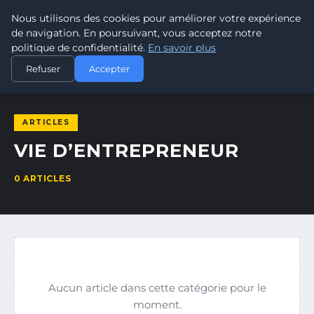
Nous utilisons des cookies pour améliorer votre expérience
SARBACANE
FRANCE
de navigation. En poursuivant, vous acceptez notre
L'ART DU TIR À LA SARBACANE
politique de confidentialité.
En savoir plus
ACCUEIL
VIE D’ENTREPRENEUR
Refuser
Accepter
ARTICLES
VIE D’ENTREPRENEUR
0 ARTICLES
Aucun article dans cette catégorie pour le
moment.