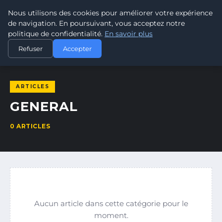
Nous utilisons des cookies pour améliorer votre expérience
SARBACANE
FRANCE
de navigation. En poursuivant, vous acceptez notre
L'ART DU TIR À LA SARBACANE
politique de confidentialité.
En savoir plus
ACCUEIL
GENERAL
Refuser
Accepter
ARTICLES
GENERAL
0 ARTICLES
Aucun article dans cette catégorie pour le
moment.