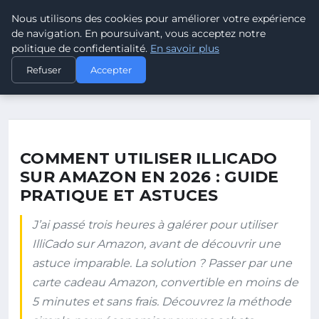
Nous utilisons des cookies pour améliorer votre expérience
Sarbacane
France
de navigation. En poursuivant, vous acceptez notre
L'ART DU TIR À LA SARBACANE
politique de confidentialité.
En savoir plus
ACCUEIL
Refuser
Accepter
COMMENT UTILISER ILLICADO SUR AMAZON EN 2026 : GUIDE…
COMMENT UTILISER ILLICADO
SUR AMAZON EN 2026 : GUIDE
PRATIQUE ET ASTUCES
J’ai passé trois heures à galérer pour utiliser
IlliCado sur Amazon, avant de découvrir une
astuce imparable. La solution ? Passer par une
carte cadeau Amazon, convertible en moins de
5 minutes et sans frais. Découvrez la méthode