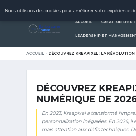
9 JUIN 2026
Nous utilisons des cookies pour améliorer votre expérience de
ACCUEIL
CRÉATION D’ENT
Sarbacane
France
L'ART DU TIR À LA SARBACANE
LEADERSHIP ET MANAGEMEN
ACCUEIL
DÉCOUVREZ KREAPIXEL : LA RÉVOLUTION
DÉCOUVREZ KREAPIX
NUMÉRIQUE DE 202
En 2023, Kreapixel a transformé l'impr
personnalisation inégalées. En 2026, i
mais attention aux défis techniques. Dé