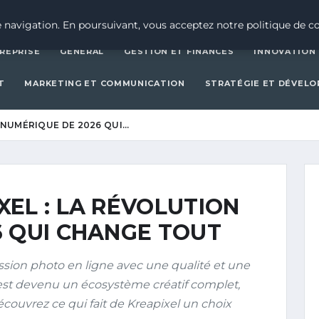
CRÉATION D’ENTREPRISE
GEN
 navigation. En poursuivant, vous acceptez notre politique de co
REPRISE
GENERAL
GESTION ET FINANCES
INNOVATION
T
MARKETING ET COMMUNICATION
STRATÉGIE ET DÉVEL
 NUMÉRIQUE DE 2026 QUI…
EL : LA RÉVOLUTION
6 QUI CHANGE TOUT
ession photo en ligne avec une qualité et une
l est devenu un écosystème créatif complet,
couvrez ce qui fait de Kreapixel un choix