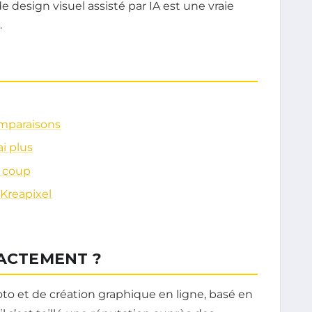
e design visuel assisté par IA est une vraie
.
omparaisons
ai plus
e coup
Kreapixel
XACTEMENT ?
oto et de création graphique en ligne, basé en