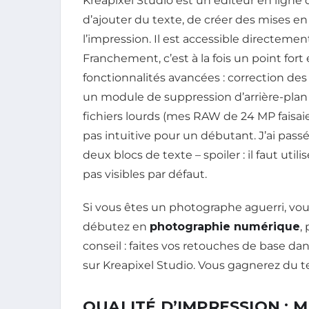
Kreapixel Studio est un éditeur en ligne
d’ajouter du texte, de créer des mises en
l’impression. Il est accessible directeme
Franchement, c’est à la fois un point fort e
fonctionnalités avancées : correction des
un module de suppression d’arrière-plan bas
fichiers lourds (mes RAW de 24 MP faisaie
pas intuitive pour un débutant. J’ai pa
deux blocs de texte – spoiler : il faut uti
pas visibles par défaut.
Si vous êtes un photographe aguerri, vous
débutez en
photographie numérique
,
conseil : faites vos retouches de base 
sur Kreapixel Studio. Vous gagnerez du t
QUALITÉ D’IMPRESSION : 