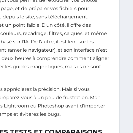
 qui vous permet de retoucher vos photos,
 page, et de préparer vos fichiers pour
nt depuis le site, sans téléchargement.
t un point faible. D’un côté, il offre des
 couleurs, recadrage, filtres, calques, et même
é sur l’IA. De l’autre, il est lent sur les
nt ramer le navigateur), et son interface n’est
ssé deux heures à comprendre comment aligner
liser les guides magnétiques, mais ils ne sont
 apprécierez la précision. Mais si vous
 préparez-vous à un peu de frustration. Mon
dans Lightroom ou Photoshop avant d’importer
emps et éviterez les bugs.
MES TESTS ET COMPARAISONS